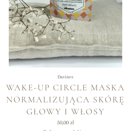
Davines
WAKE-UP CIRCLE MASKA
NORMALIZUJĄCA SKÓRĘ
GŁOWY I WŁOSY
Cena
50,00 zl
regularna