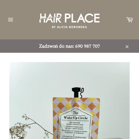
Przejdź
do
treści
Ko
Nawigacja
witryny
Zadzwoń do nas: 690 987 707
Zamkn