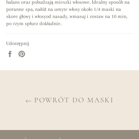
balans oraz pobudzają mieszki włosowe. Idealny sposób na
poranne spa, nałóż na umyte włosy około 1/4 maski na
skore głowy i włosyod nasady, wmasuj i zostaw na 10 min,
po czym spłucz dokładnie.
Udostępnij
Udostępnij
Przypnij
na
do
Facebooku
tablicy
Pinterest
POWRÓT DO MASKI