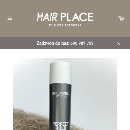
Przejdź
do
treści
Ko
Nawigacja
witryny
Zadzwoń do nas: 690 987 707
Zamkn