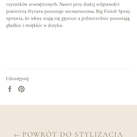
czynników zewnętrznych. Nawet przy dużej wilgotności
powietrza fryzura pozostaje nienaruszona. Big Finish Spray
sprawia, że włosy stają się gęstsze a jednocześnie pozostają
gładkie i miękkie w dotyku.
Udostępnij
Udostępnij
Przypnij
na
do
Facebooku
tablicy
Pinterest
POWRÓT DO STYLIZACJA