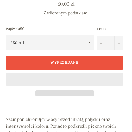
Cena
60,00 zl
regularna
Z wliczonym podatkiem.
POJEMNOŚĆ
ILOŚĆ
−
+
WYPRZEDANE
Szampon chroniący włosy przed utratą połysku oraz
intensywności koloru.
Ponadto podkreśli piękno twoich