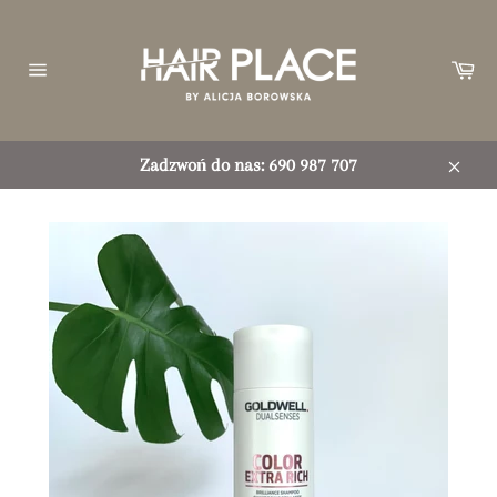
Przejdź
do
treści
Ko
Nawigacja
witryny
Zadzwoń do nas: 690 987 707
Zamkn