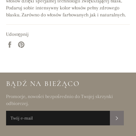
włosów dzięki specjalnej technologii zwiększającej blask.
Podaruj sobie intensywny kolor włosów pełny zdrowego
blasku. Zarówno do włosów farbowanych jak i naturalnych.
Udostępnij
Udostępnij
Przypnij
na
do
Facebooku
tablicy
Pinterest
BĄDŹ NA BIEŻĄCO
Promocje, nowości bezpośrednio do Twojej skrzynki
odbiorczej.
SUBSKR