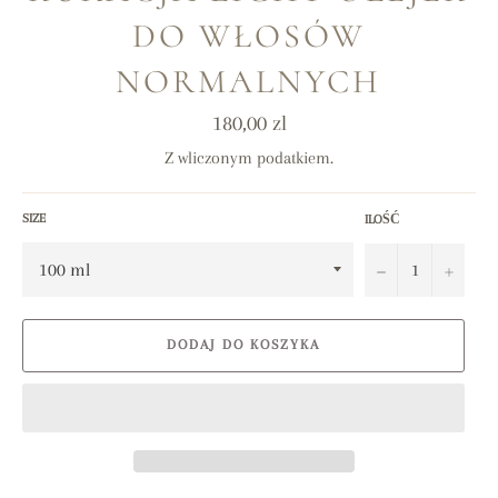
DO WŁOSÓW
NORMALNYCH
Cena
180,00 zl
regularna
Z wliczonym podatkiem.
SIZE
ILOŚĆ
−
+
DODAJ DO KOSZYKA