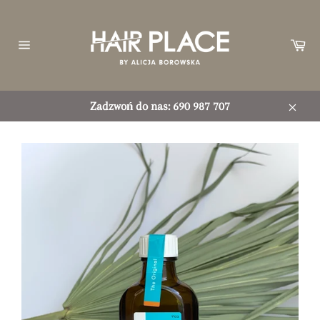
Przejdź
do
treści
Ko
Nawigacja
witryny
Zadzwoń do nas: 690 987 707
Zamkn