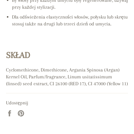
By włosy przy każdym umyciu były regenerowane, używaj
przy każdej stylizacji.
Dla odświeżenia elastyczności włosów, połysku lub skrętu
stosuj także na drugi lub trzeci dzień od umycia.
SKŁAD
Cyclomethicone, Dimethicone, Argania Spinosa (Argan)
Kernel Oil, Parfum/fragrance, Linum usitatissimum
(linsed) seed extract, CI 26100 (RED 17), CI 47000 (Yellow 11)
Udostępnij
Udostępnij
Przypnij
na
do
Facebooku
tablicy
Pinterest