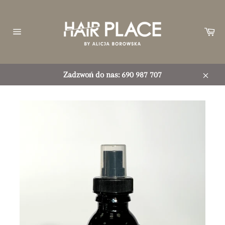
Przejdź
do
treści
Ko
Nawigacja
witryny
Zadzwoń do nas: 690 987 707
Zamkn