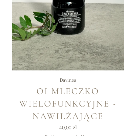
Davines
OI MLECZKO
WIELOFUNKCYJNE -
NAWILŻAJĄCE
Cena
40,00 zl
regularna