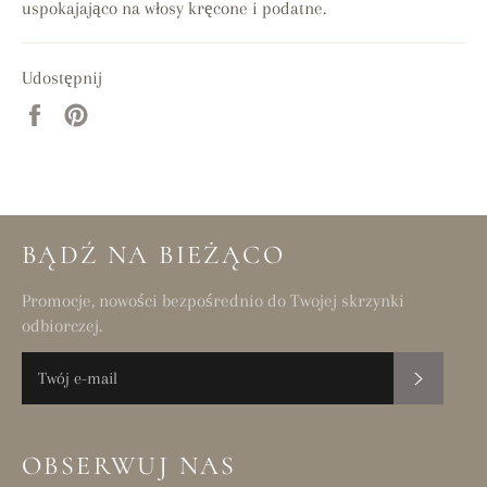
uspokajająco na włosy kręcone i podatne.
Udostępnij
Udostępnij
Przypnij
na
do
Facebooku
tablicy
Pinterest
BĄDŹ NA BIEŻĄCO
Promocje, nowości bezpośrednio do Twojej skrzynki
odbiorczej.
SUBSKR
OBSERWUJ NAS