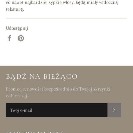
co nawet najbardziej sypkie włosy, będą miały widoczną
teksturę.
Udostępnij
Udostępnij
Przypnij
na
do
Facebooku
tablicy
Pinterest
BĄDŹ NA BIEŻĄCO
Promocje, nowości bezpośrednio do Twojej skrzynki
odbiorczej.
SUBSKR