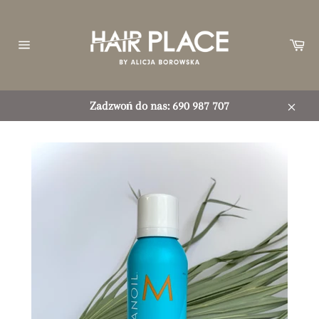
Przejdź
do
treści
Ko
Nawigacja
witryny
Zadzwoń do nas: 690 987 707
Zamkn