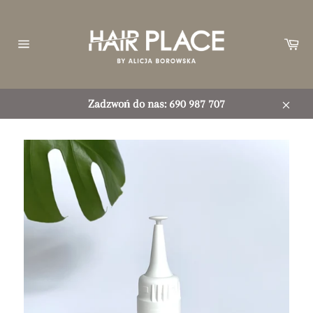
Przejdź
do
treści
Ko
Nawigacja
witryny
Zadzwoń do nas: 690 987 707
Zamkn