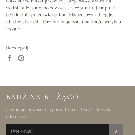
boisz się ze maski przeciążą Twoje włosy, delikatna
wodnista lecz mocno odżywcza receptura tej ampułki
będzie dobrym rozwiązaniem. Ekspresowy zabieg jest
idealny dla osób które nie maja czasu na długie wizyty u
fryzjera.
Udostępnij
Udostępnij
Przypnij
na
do
Facebooku
tablicy
Pinterest
BĄDŹ NA BIEŻĄCO
Promocje, nowości bezpośrednio do Twojej skrzynki
odbiorczej.
SUBSKR