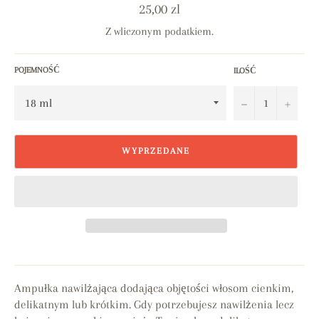
Cena
25,00 zl
regularna
Z wliczonym podatkiem.
POJEMNOŚĆ
ILOŚĆ
−
+
WYPRZEDANE
Ampułka nawilżająca dodająca objętości włosom cienkim,
delikatnym lub krótkim. Gdy potrzebujesz nawilżenia lecz